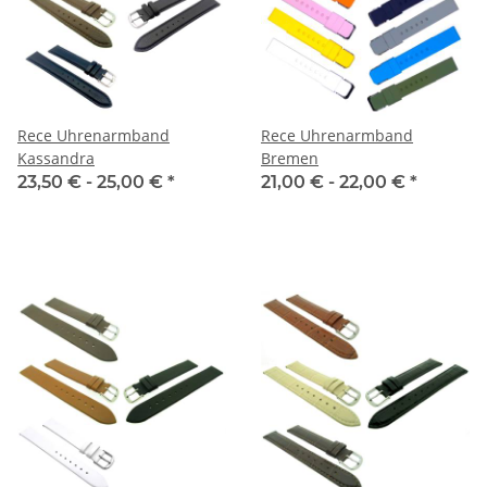
Rece Uhrenarmband
Rece Uhrenarmband
Kassandra
Bremen
23,50 € -
25,00 €
*
21,00 € -
22,00 €
*