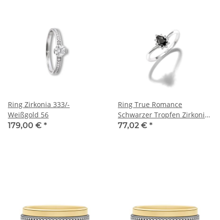
Ring Zirkonia 333/-
Ring True Romance
Weißgold 56
Schwarzer Tropfen Zirkonia
Silber
179,00 €
*
77,02 €
*