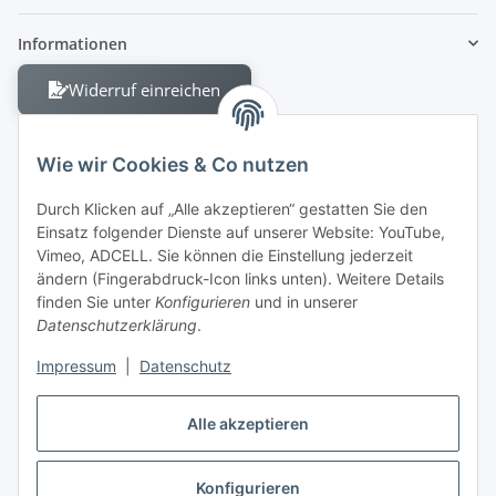
Informationen
Widerruf einreichen
Wie wir Cookies & Co nutzen
Durch Klicken auf „Alle akzeptieren“ gestatten Sie den
Einsatz folgender Dienste auf unserer Website: YouTube,
Berliner Allee 38
Vimeo, ADCELL. Sie können die Einstellung jederzeit
13088 Berlin
ändern (Fingerabdruck-Icon links unten). Weitere Details
finden Sie unter
Konfigurieren
und in unserer
Shop +49 30 4280 2070
Datenschutzerklärung
.
Fax +49 30 4280 2071
Impressum
|
Datenschutz
Alle akzeptieren
Konfigurieren