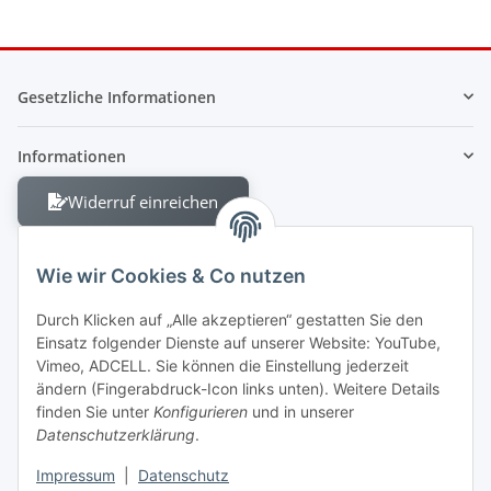
Gesetzliche Informationen
Informationen
Widerruf einreichen
Wie wir Cookies & Co nutzen
Durch Klicken auf „Alle akzeptieren“ gestatten Sie den
Einsatz folgender Dienste auf unserer Website: YouTube,
Berliner Allee 38
Vimeo, ADCELL. Sie können die Einstellung jederzeit
13088 Berlin
ändern (Fingerabdruck-Icon links unten). Weitere Details
finden Sie unter
Konfigurieren
und in unserer
Shop +49 30 4280 2070
Datenschutzerklärung
.
Fax +49 30 4280 2071
Impressum
|
Datenschutz