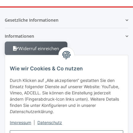
Gesetzliche Informationen
Informationen
Widerruf einreichen
Wie wir Cookies & Co nutzen
Durch Klicken auf „Alle akzeptieren“ gestatten Sie den
Einsatz folgender Dienste auf unserer Website: YouTube,
Berliner Allee 38
Vimeo, ADCELL. Sie können die Einstellung jederzeit
13088 Berlin
ändern (Fingerabdruck-Icon links unten). Weitere Details
finden Sie unter
Konfigurieren
und in unserer
Shop +49 30 4280 2070
Datenschutzerklärung
.
Fax +49 30 4280 2071
Impressum
|
Datenschutz