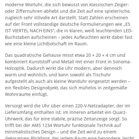
moderne Wortuhr, die sich bewusst von klassischen Zeiger-
oder Ziffernuhren abhebt und die Zeit auf eine spielerische,
zugleich sehr stilvolle Art darstellt. Statt Zahlen erscheinen
auf der Front vollständige deutsche Formulierungen wie „ES
IST VIERTEL NACH EINS“, die in klaren, weiß leuchtenden LED-
Buchstaben aufscheinen – jedes Aufleuchten wirkt dabei fast
wie eine kleine Lichtbotschaft im Raum.
Das quadratische Gehäuse misst etwa 20 × 20 × 4 cm und
kombiniert Kunststoff und Metall mit einer Front in Sonoma-
Holzoptik. Dadurch wirkt die Uhr modern, aber dennoch
warm und wohnlich, und kann sowohl als Tischuhr
aufgestellt als auch als kleine Wanduhr eingesetzt werden –
ein flexibles Designobjekt, das sich mühelos in zeitgemäße
Wohnräume einfügt.
Versorgt wird die Uhr über einen 220‑V‑Netzadapter, der im
Lieferumfang enthalten ist; im Inneren arbeitet ein Quarz-
Uhrwerk, das für eine stabile, präzise Zeitanzeige sorgt. So
trifft bei der AMS 1234 Wortuhr funktionale Technik auf
minimalistisches Design – und die Zeit wird zu einem
dekorativen Blickfang, der jedem Raum eine besondere, leicht