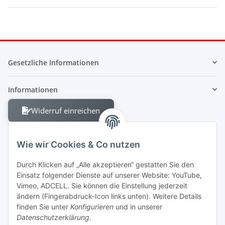
Gesetzliche Informationen
Informationen
Widerruf einreichen
Wie wir Cookies & Co nutzen
Durch Klicken auf „Alle akzeptieren“ gestatten Sie den
Einsatz folgender Dienste auf unserer Website: YouTube,
Berliner Allee 38
Vimeo, ADCELL. Sie können die Einstellung jederzeit
13088 Berlin
ändern (Fingerabdruck-Icon links unten). Weitere Details
finden Sie unter
Konfigurieren
und in unserer
Shop +49 30 4280 2070
Datenschutzerklärung
.
Fax +49 30 4280 2071