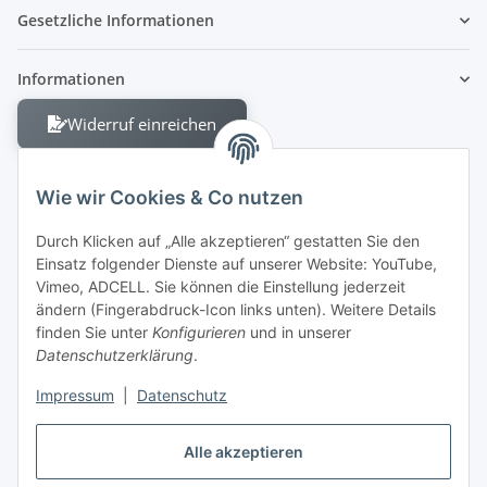
Gesetzliche Informationen
Informationen
Widerruf einreichen
Wie wir Cookies & Co nutzen
Durch Klicken auf „Alle akzeptieren“ gestatten Sie den
Einsatz folgender Dienste auf unserer Website: YouTube,
Berliner Allee 38
Vimeo, ADCELL. Sie können die Einstellung jederzeit
13088 Berlin
ändern (Fingerabdruck-Icon links unten). Weitere Details
finden Sie unter
Konfigurieren
und in unserer
Shop +49 30 4280 2070
Datenschutzerklärung
.
Fax +49 30 4280 2071
Impressum
|
Datenschutz
Alle akzeptieren