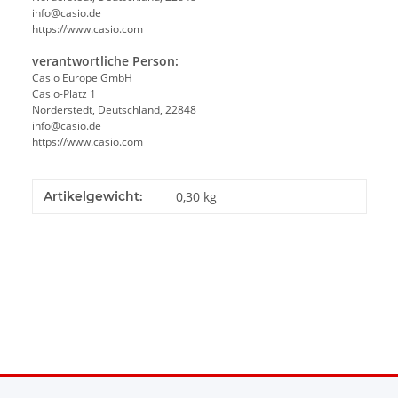
info@casio.de
https://www.casio.com
verantwortliche Person:
Casio Europe GmbH
Casio-Platz 1
Norderstedt, Deutschland, 22848
info@casio.de
https://www.casio.com
Produkteigenschaft
Wert
Artikelgewicht:
0,30
kg