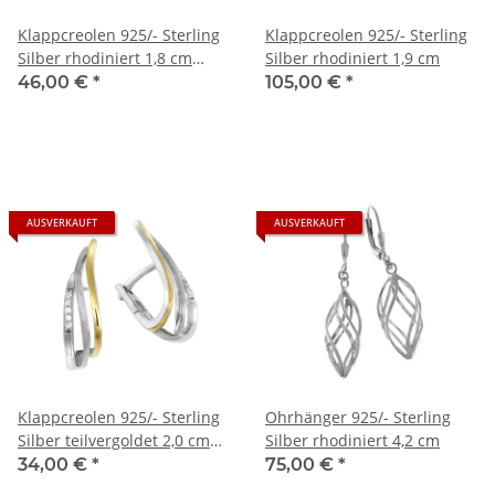
Klappcreolen 925/- Sterling
Klappcreolen 925/- Sterling
Silber rhodiniert 1,8 cm
Silber rhodiniert 1,9 cm
synth. Opal
46,00 €
*
105,00 €
*
AUSVERKAUFT
AUSVERKAUFT
Klappcreolen 925/- Sterling
Ohrhänger 925/- Sterling
Silber teilvergoldet 2,0 cm
Silber rhodiniert 4,2 cm
Zirkonia
34,00 €
*
75,00 €
*