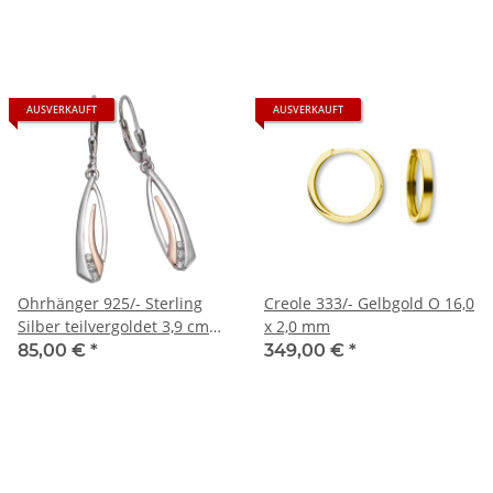
AUSVERKAUFT
AUSVERKAUFT
Ohrhänger 925/- Sterling
Creole 333/- Gelbgold O 16,0
Silber teilvergoldet 3,9 cm
x 2,0 mm
Zirkonia
85,00 €
*
349,00 €
*