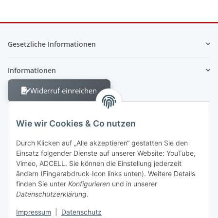
Gesetzliche Informationen
Informationen
Widerruf einreichen
Wie wir Cookies & Co nutzen
Durch Klicken auf „Alle akzeptieren“ gestatten Sie den
Einsatz folgender Dienste auf unserer Website: YouTube,
Berliner Allee 38
Vimeo, ADCELL. Sie können die Einstellung jederzeit
13088 Berlin
ändern (Fingerabdruck-Icon links unten). Weitere Details
finden Sie unter
Konfigurieren
und in unserer
Shop +49 30 4280 2070
Datenschutzerklärung
.
Fax +49 30 4280 2071
Impressum
|
Datenschutz