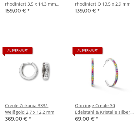
rhodiniert 3,5 x 14,3 mm
rhodiniert O 13,5 x 2,9 mm
gewölbt
159,00 €
*
139,00 €
*
AUSVERKAUFT
AUSVERKAUFT
Creole Zirkonia 333/-
Ohrringe Creole 30
Weißgold 2,7 x 12,2 mm
Edelstahl & Kristalle silber
multicolor
369,00 €
*
69,00 €
*