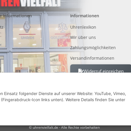
e Informationen
Informationen
tz
Uhrenlexikon
Wir über uns
Zahlungsmöglichkeiten
Versandinformationen
m
Widerruf einreichen
 von Altgeräten, Batterien und
den Einsatz folgender Dienste auf unserer Website: YouTube, Vimeo,
recht
(Fingerabdruck-Icon links unten). Weitere Details finden Sie unter
* Alle Preise inkl. gesetzlicher USt., zzgl.
Versand
© uhrenvielfalt.de - Alle Rechte vorbehalten