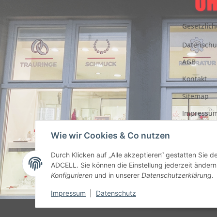
Gesetzlich
Datenschu
AGB
Kontakt
Sitemap
Impressu
Entsorgung
Wie wir Cookies & Co nutzen
Akkus
Durch Klicken auf „Alle akzeptieren“ gestatten Sie 
Widerrufs
ADCELL. Sie können die Einstellung jederzeit ändern 
Konfigurieren
und in unserer
Datenschutzerklärung
.
Impressum
|
Datenschutz