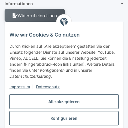
Informationen
Widerruf einreichen
Wie wir Cookies & Co nutzen
Durch Klicken auf „Alle akzeptieren“ gestatten Sie den
Einsatz folgender Dienste auf unserer Website: YouTube,
Berliner Allee 38
Vimeo, ADCELL. Sie können die Einstellung jederzeit
13088 Berlin
ändern (Fingerabdruck-Icon links unten). Weitere Details
finden Sie unter
Konfigurieren
und in unserer
Shop +49 30 4280 2070
Datenschutzerklärung
.
Fax +49 30 4280 2071
Impressum
|
Datenschutz
Alle akzeptieren
Konfigurieren