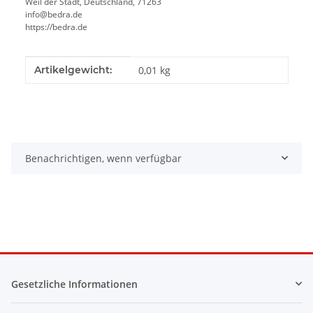
Weil der Stadt, Deutschland, 71263
info@bedra.de
https://bedra.de
Produkteigenschaft
Wert
Artikelgewicht:
0,01
kg
Benachrichtigen, wenn verfügbar
Gesetzliche Informationen