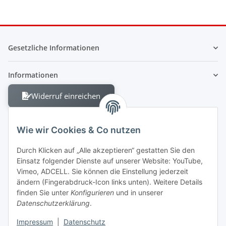
Gesetzliche Informationen
Informationen
Widerruf einreichen
Wie wir Cookies & Co nutzen
Durch Klicken auf „Alle akzeptieren“ gestatten Sie den
Einsatz folgender Dienste auf unserer Website: YouTube,
Berliner Allee 38
Vimeo, ADCELL. Sie können die Einstellung jederzeit
13088 Berlin
ändern (Fingerabdruck-Icon links unten). Weitere Details
finden Sie unter
Konfigurieren
und in unserer
Shop +49 30 4280 2070
Datenschutzerklärung
.
Fax +49 30 4280 2071
Impressum
|
Datenschutz