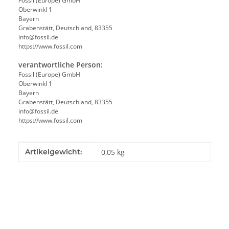
Fossil (Europe) GmbH
Oberwinkl 1
Bayern
Grabenstätt, Deutschland, 83355
info@fossil.de
https://www.fossil.com
verantwortliche Person:
Fossil (Europe) GmbH
Oberwinkl 1
Bayern
Grabenstätt, Deutschland, 83355
info@fossil.de
https://www.fossil.com
Produkteigenschaft
Wert
Artikelgewicht:
0,05
kg