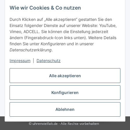
Wie wir Cookies & Co nutzen
Durch Klicken auf „Alle akzeptieren“ gestatten Sie den
Einsatz folgender Dienste auf unserer Website: YouTube,
Berliner Allee 38
Vimeo, ADCELL. Sie können die Einstellung jederzeit
13088 Berlin
ändern (Fingerabdruck-Icon links unten). Weitere Details
finden Sie unter
Konfigurieren
und in unserer
Shop +49 30 4280 2070
Datenschutzerklärung
.
Fax +49 30 4280 2071
Impressum
|
Datenschutz
Alle akzeptieren
Konfigurieren
* Alle Preise inkl. gesetzlicher USt., zzgl.
Versand
Ablehnen
© uhrenvielfalt.de - Alle Rechte vorbehalten