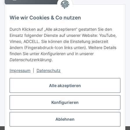
Wie wir Cookies & Co nutzen
Durch Klicken auf „Alle akzeptieren“ gestatten Sie den
Einsatz folgender Dienste auf unserer Website: YouTube,
Berliner Allee 38
Vimeo, ADCELL. Sie können die Einstellung jederzeit
13088 Berlin
ändern (Fingerabdruck-Icon links unten). Weitere Details
finden Sie unter
Konfigurieren
und in unserer
Shop +49 30 4280 2070
Datenschutzerklärung
.
Fax +49 30 4280 2071
Impressum
|
Datenschutz
Alle akzeptieren
Konfigurieren
* Alle Preise inkl. gesetzlicher USt., zzgl.
Versand
Ablehnen