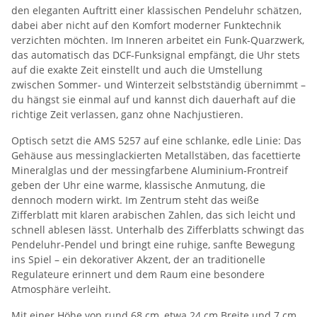
den eleganten Auftritt einer klassischen Pendeluhr schätzen,
dabei aber nicht auf den Komfort moderner Funktechnik
verzichten möchten. Im Inneren arbeitet ein Funk‑Quarzwerk,
das automatisch das DCF‑Funksignal empfängt, die Uhr stets
auf die exakte Zeit einstellt und auch die Umstellung
zwischen Sommer‑ und Winterzeit selbstständig übernimmt –
du hängst sie einmal auf und kannst dich dauerhaft auf die
richtige Zeit verlassen, ganz ohne Nachjustieren.
Optisch setzt die AMS 5257 auf eine schlanke, edle Linie: Das
Gehäuse aus messinglackierten Metallstäben, das facettierte
Mineralglas und der messingfarbene Aluminium‑Frontreif
geben der Uhr eine warme, klassische Anmutung, die
dennoch modern wirkt. Im Zentrum steht das weiße
Zifferblatt mit klaren arabischen Zahlen, das sich leicht und
schnell ablesen lässt. Unterhalb des Zifferblatts schwingt das
Pendeluhr‑Pendel und bringt eine ruhige, sanfte Bewegung
ins Spiel – ein dekorativer Akzent, der an traditionelle
Regulateure erinnert und dem Raum eine besondere
Atmosphäre verleiht.
Mit einer Höhe von rund 68 cm, etwa 24 cm Breite und 7 cm