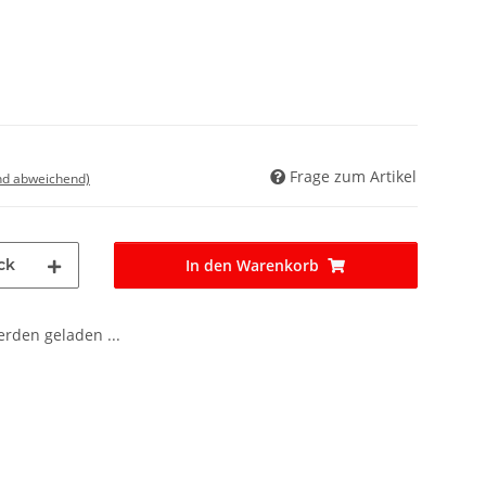
Frage zum Artikel
nd abweichend)
ck
In den Warenkorb
den geladen ...