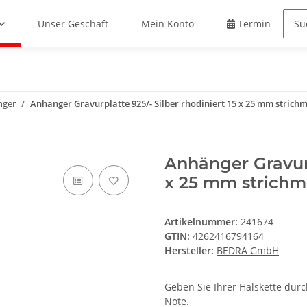
Unser Geschäft
Mein Konto
Termin buche
nger
Anhänger Gravurplatte 925/- Silber rhodiniert 15 x 25 mm strichm
Anhänger Gravurp
x 25 mm strichma
Artikelnummer:
241674
GTIN:
4262416794164
Hersteller:
BEDRA GmbH
Geben Sie Ihrer Halskette du
Note.