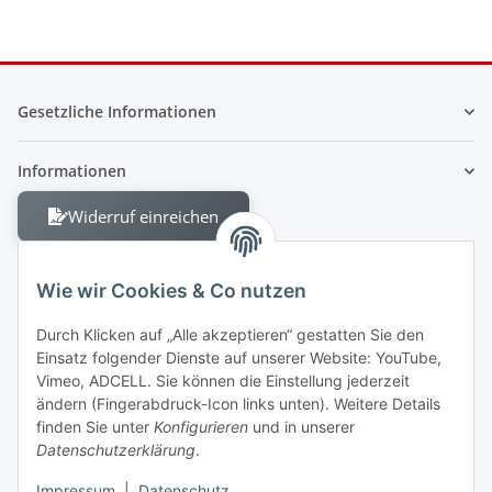
Gesetzliche Informationen
Informationen
Widerruf einreichen
Wie wir Cookies & Co nutzen
Durch Klicken auf „Alle akzeptieren“ gestatten Sie den
Einsatz folgender Dienste auf unserer Website: YouTube,
Berliner Allee 38
Vimeo, ADCELL. Sie können die Einstellung jederzeit
13088 Berlin
ändern (Fingerabdruck-Icon links unten). Weitere Details
finden Sie unter
Konfigurieren
und in unserer
Shop +49 30 4280 2070
Datenschutzerklärung
.
Fax +49 30 4280 2071
Impressum
|
Datenschutz