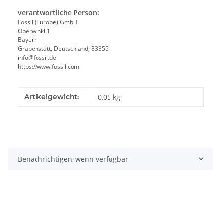
verantwortliche Person:
Fossil (Europe) GmbH
Oberwinkl 1
Bayern
Grabenstätt, Deutschland, 83355
info@fossil.de
https://www.fossil.com
Produkteigenschaft
Wert
Artikelgewicht:
0,05
kg
Benachrichtigen, wenn verfügbar