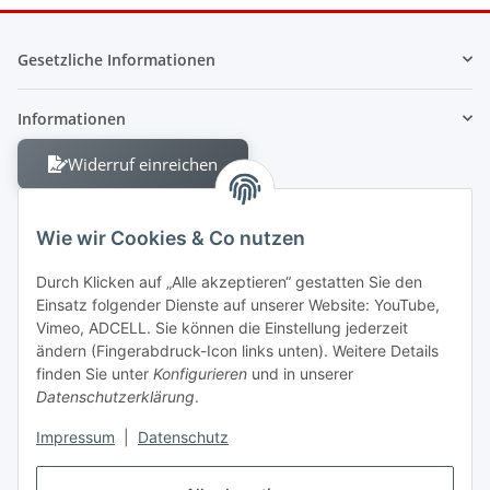
Gesetzliche Informationen
Informationen
Widerruf einreichen
Wie wir Cookies & Co nutzen
Durch Klicken auf „Alle akzeptieren“ gestatten Sie den
Einsatz folgender Dienste auf unserer Website: YouTube,
Berliner Allee 38
Vimeo, ADCELL. Sie können die Einstellung jederzeit
13088 Berlin
ändern (Fingerabdruck-Icon links unten). Weitere Details
finden Sie unter
Konfigurieren
und in unserer
Shop +49 30 4280 2070
Datenschutzerklärung
.
Fax +49 30 4280 2071
Impressum
|
Datenschutz