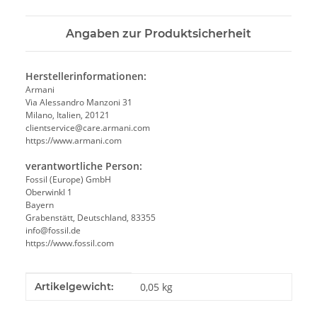
Angaben zur Produktsicherheit
Herstellerinformationen:
Armani
Via Alessandro Manzoni 31
Milano, Italien, 20121
clientservice@care.armani.com
https://www.armani.com
verantwortliche Person:
Fossil (Europe) GmbH
Oberwinkl 1
Bayern
Grabenstätt, Deutschland, 83355
info@fossil.de
https://www.fossil.com
Produkteigenschaft
Wert
Artikelgewicht:
0,05
kg