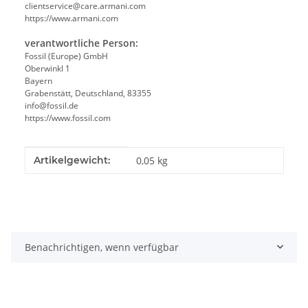
clientservice@care.armani.com
https://www.armani.com
verantwortliche Person:
Fossil (Europe) GmbH
Oberwinkl 1
Bayern
Grabenstätt, Deutschland, 83355
info@fossil.de
https://www.fossil.com
Produkteigenschaft
Wert
Artikelgewicht:
0,05
kg
Benachrichtigen, wenn verfügbar