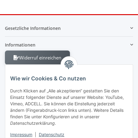
Gesetzliche Informationen
Informationen
Widerruf einreichen
Wie wir Cookies & Co nutzen
Durch Klicken auf „Alle akzeptieren“ gestatten Sie den
Einsatz folgender Dienste auf unserer Website: YouTube,
Berliner Allee 38
Vimeo, ADCELL. Sie können die Einstellung jederzeit
13088 Berlin
ändern (Fingerabdruck-Icon links unten). Weitere Details
finden Sie unter
Konfigurieren
und in unserer
Shop +49 30 4280 2070
Datenschutzerklärung
.
Fax +49 30 4280 2071
Impressum
|
Datenschutz