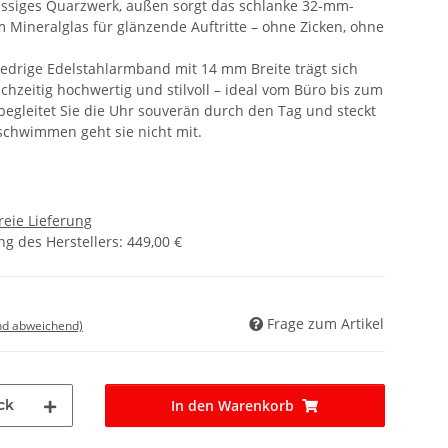
lässiges Quarzwerk, außen sorgt das schlanke 32-mm-
 Mineralglas für glänzende Auftritte – ohne Zicken, ohne
iedrige Edelstahlarmband mit 14 mm Breite trägt sich
chzeitig hochwertig und stilvoll – ideal vom Büro bis zum
 begleitet Sie die Uhr souverän durch den Tag und steckt
 schwimmen geht sie nicht mit.
reie Lieferung
g des Herstellers
:
449,00 €
Frage zum Artikel
nd abweichend)
ck
In den Warenkorb