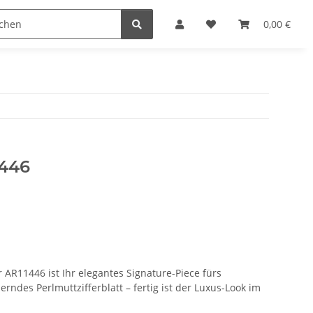
n
0,00 €
1446
R11446 ist Ihr elegantes Signature-Piece fürs
ndes Perlmuttzifferblatt – fertig ist der Luxus-Look im