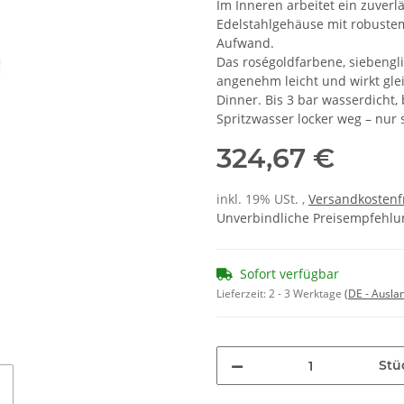
Im Inneren arbeitet ein zuver
Edelstahlgehäuse mit robustem
Aufwand.
Das roségoldfarbene, siebengl
angenehm leicht und wirkt glei
Dinner. Bis 3 bar wasserdicht,
Spritzwasser locker weg – nur
324,67 €
inkl. 19% USt. ,
Versandkostenf
Unverbindliche Preisempfehlun
Sofort verfügbar
Lieferzeit:
2 - 3 Werktage
(DE - Ausla
Stü
Loading...