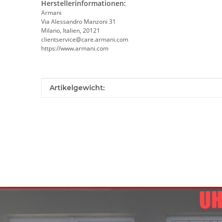
Herstellerinformationen:
Armani
Via Alessandro Manzoni 31
Milano, Italien, 20121
clientservice@care.armani.com
https://www.armani.com
Produkteigenschaft
Wert
Artikelgewicht: