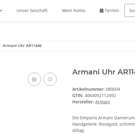
Unser Geschäft
Mein Konto
Termin buche
Armani Uhr AR11446
Armani Uhr AR1
Artikelnummer:
080004
GTIN:
4064092112092
Hersteller:
Armani
Die Emporio Armani Damenuhr A
Handgelenk: Roségold, schimmer
Alltag.