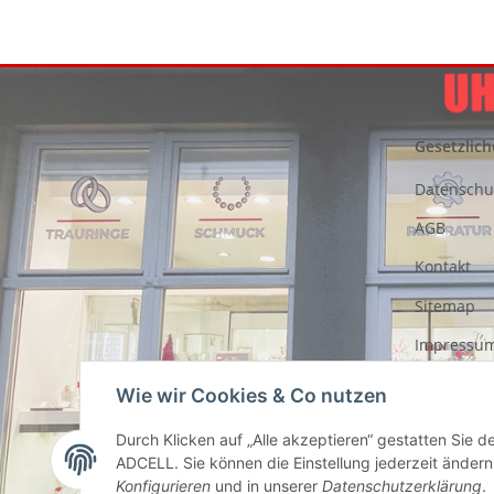
Gesetzlich
Datenschu
AGB
Kontakt
Sitemap
Impressu
Entsorgung
Wie wir Cookies & Co nutzen
Akkus
Durch Klicken auf „Alle akzeptieren“ gestatten Sie 
Widerrufs
ADCELL. Sie können die Einstellung jederzeit ändern 
Konfigurieren
und in unserer
Datenschutzerklärung
.