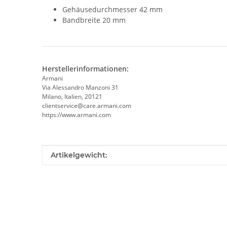
Gehäusedurchmesser 42 mm
Bandbreite 20 mm
Herstellerinformationen:
Armani
Via Alessandro Manzoni 31
Milano, Italien, 20121
clientservice@care.armani.com
https://www.armani.com
Produkteigenschaft
Wert
Artikelgewicht: