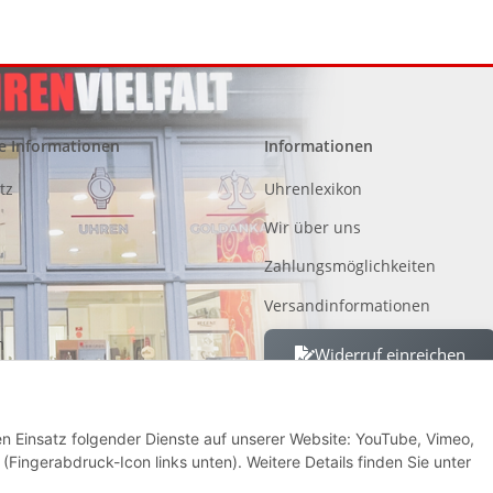
e Informationen
Informationen
tz
Uhrenlexikon
Wir über uns
Zahlungsmöglichkeiten
Versandinformationen
m
Widerruf einreichen
 von Altgeräten, Batterien und
den Einsatz folgender Dienste auf unserer Website: YouTube, Vimeo,
recht
(Fingerabdruck-Icon links unten). Weitere Details finden Sie unter