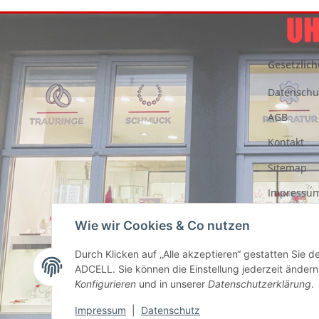
Gesetzlich
Datenschu
AGB
Kontakt
Sitemap
Impressu
Entsorgung
Wie wir Cookies & Co nutzen
Akkus
Durch Klicken auf „Alle akzeptieren“ gestatten Sie 
Widerrufs
ADCELL. Sie können die Einstellung jederzeit ändern 
Konfigurieren
und in unserer
Datenschutzerklärung
.
Impressum
|
Datenschutz