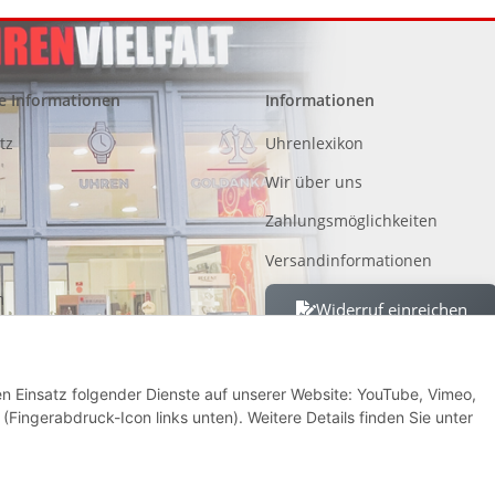
e Informationen
Informationen
tz
Uhrenlexikon
Wir über uns
Zahlungsmöglichkeiten
Versandinformationen
m
Widerruf einreichen
 von Altgeräten, Batterien und
den Einsatz folgender Dienste auf unserer Website: YouTube, Vimeo,
recht
(Fingerabdruck-Icon links unten). Weitere Details finden Sie unter
* Alle Preise inkl. gesetzlicher USt., zzgl.
Versand