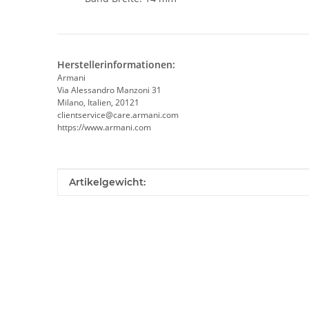
Herstellerinformationen:
Armani
Via Alessandro Manzoni 31
Milano, Italien, 20121
clientservice@care.armani.com
https://www.armani.com
Produkteigenschaft
Wert
Artikelgewicht: