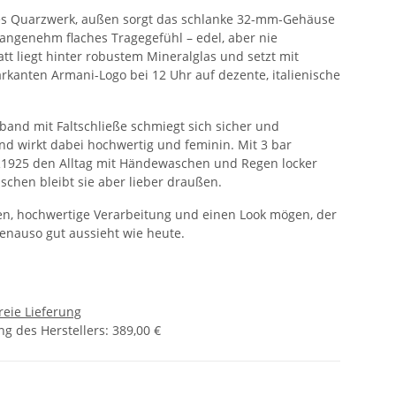
ses Quarzwerk, außen sorgt das schlanke 32-mm-Gehäuse
 angenehm flaches Tragegefühl – edel, aber nie
latt liegt hinter robustem Mineralglas und setzt mit
kanten Armani-Logo bei 12 Uhr auf dezente, italienische
band mit Faltschließe schmiegt sich sicher und
d wirkt dabei hochwertig und feminin. Mit 3 bar
AR1925 den Alltag mit Händewaschen und Regen locker
hen bleibt sie aber lieber draußen.
inien, hochwertige Verarbeitung und einen Look mögen, der
genauso gut aussieht wie heute.
reie Lieferung
g des Herstellers
:
389,00 €