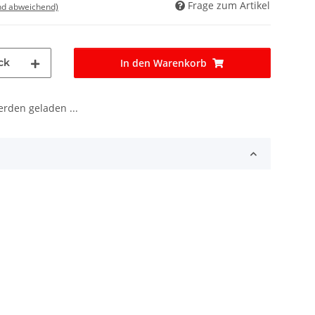
Frage zum Artikel
nd abweichend)
ck
In den Warenkorb
den geladen ...