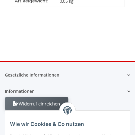
Produkteigenschaft
Wert
Artikelgewicht:
0,05
kg
Gesetzliche Informationen
Informationen
Widerruf einreichen
Wie wir Cookies & Co nutzen