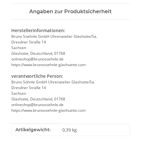
Angaben zur Produktsicherheit
Herstellerinformationen:
Bruno Soehnle GmbH Uhrenatelier Glashütte/Sa.
Dresdner Straße 14
Sachsen
Glashütte, Deutschland, 01768
onlineshop@brunosoehnle.de
https://www.brunosoehnle-glashuette.com
verantwortliche Person:
Bruno Söhnle GmbH Uhrenatelier Glashütte/Sa.
Dresdner Straße 14
Sachsen
Glashütte, Deutschland, 01768
onlineshop@brunosoehnle.de
https://www.brunosoehnle-glashuette.com
Produkteigenschaft
Wert
Artikelgewicht:
0,39
kg