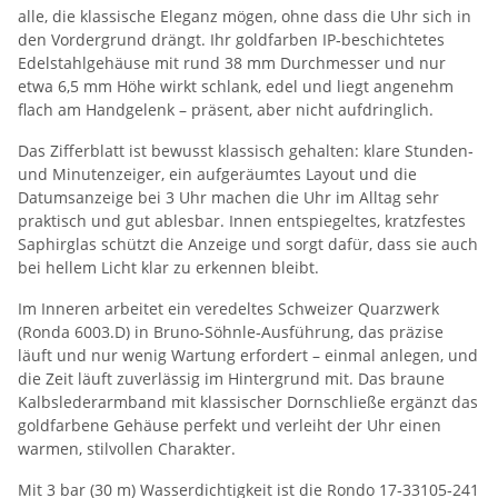
alle, die klassische Eleganz mögen, ohne dass die Uhr sich in
den Vordergrund drängt. Ihr goldfarben IP‑beschichtetes
Edelstahlgehäuse mit rund 38 mm Durchmesser und nur
etwa 6,5 mm Höhe wirkt schlank, edel und liegt angenehm
flach am Handgelenk – präsent, aber nicht aufdringlich.
Das Zifferblatt ist bewusst klassisch gehalten: klare Stunden‑
und Minutenzeiger, ein aufgeräumtes Layout und die
Datumsanzeige bei 3 Uhr machen die Uhr im Alltag sehr
praktisch und gut ablesbar. Innen entspiegeltes, kratzfestes
Saphirglas schützt die Anzeige und sorgt dafür, dass sie auch
bei hellem Licht klar zu erkennen bleibt.
Im Inneren arbeitet ein veredeltes Schweizer Quarzwerk
(Ronda 6003.D) in Bruno‑Söhnle‑Ausführung, das präzise
läuft und nur wenig Wartung erfordert – einmal anlegen, und
die Zeit läuft zuverlässig im Hintergrund mit. Das braune
Kalbslederarmband mit klassischer Dornschließe ergänzt das
goldfarbene Gehäuse perfekt und verleiht der Uhr einen
warmen, stilvollen Charakter.
Mit 3 bar (30 m) Wasserdichtigkeit ist die Rondo 17‑33105‑241