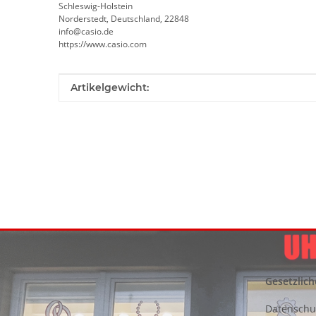
Schleswig-Holstein
Norderstedt, Deutschland, 22848
info@casio.de
https://www.casio.com
Produkteigenschaft
Wert
Artikelgewicht:
Gesetzlich
Datenschu