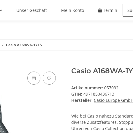
Unser Geschäft
Mein Konto
Termin buche
Casio A168WA-1YES
Casio A168WA-1
Artikelnummer:
057032
GTIN:
4971850436713
Hersteller:
Casio Europe Gmb
Wie bei Casio nahezu Standard
diverse Zusatzfeatures. Stoppu
Uhren von Casio Collection qu