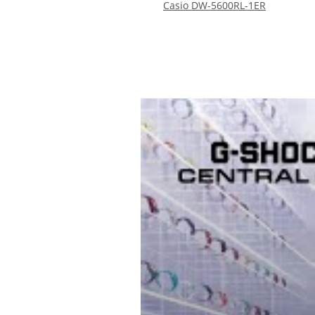
Casio DW-5600RL-1ER
102,65 €
*