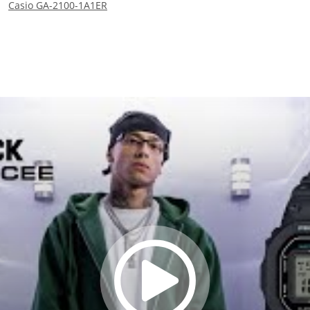
Casio GA-2100-1A1ER
86,18 €
*