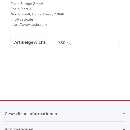
Casio Europe GmbH
Casio-Platz 1
Norderstedt, Deutschland, 22848
info@casio.de
https://www.casio.com
Produkteigenschaft
Wert
Artikelgewicht:
0,30
kg
Gesetzliche Informationen
Informationen