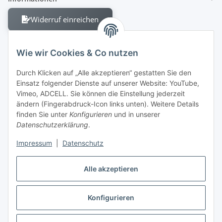
Widerruf einreichen
Wie wir Cookies & Co nutzen
Durch Klicken auf „Alle akzeptieren“ gestatten Sie den
Einsatz folgender Dienste auf unserer Website: YouTube,
Berliner Allee 38
Vimeo, ADCELL. Sie können die Einstellung jederzeit
13088 Berlin
ändern (Fingerabdruck-Icon links unten). Weitere Details
finden Sie unter
Konfigurieren
und in unserer
Shop +49 30 4280 2070
Datenschutzerklärung
.
Fax +49 30 4280 2071
Impressum
|
Datenschutz
Alle akzeptieren
Konfigurieren