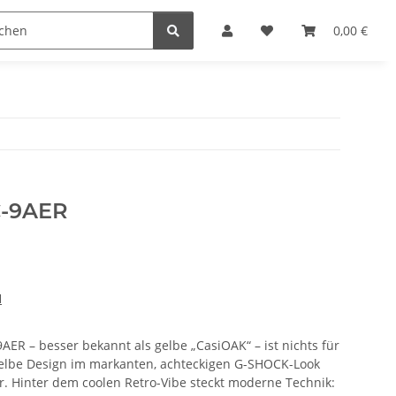
n
0,00 €
C-9AER
H
ER – besser bekannt als gelbe „CasiOAK“ – ist nichts für
elbe Design im markanten, achteckigen G-SHOCK-Look
r. Hinter dem coolen Retro-Vibe steckt moderne Technik: