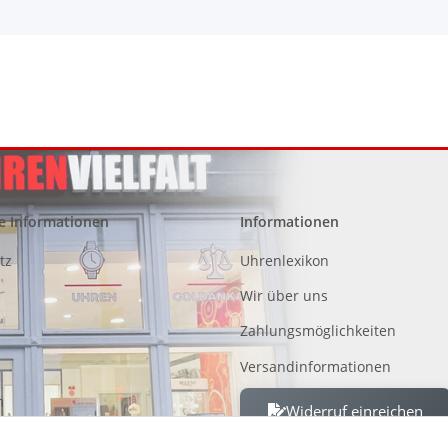
e Informationen
Informationen
tz
Uhrenlexikon
Wir über uns
Zahlungsmöglichkeiten
Versandinformationen
m
Widerruf einreichen
 von Altgeräten, Batterien und