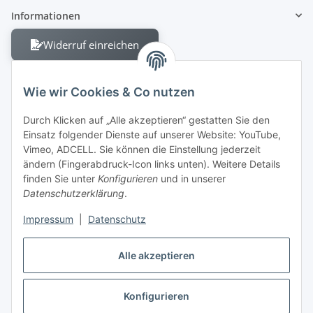
Informationen
Widerruf einreichen
Wie wir Cookies & Co nutzen
Durch Klicken auf „Alle akzeptieren“ gestatten Sie den
Einsatz folgender Dienste auf unserer Website: YouTube,
Berliner Allee 38
Vimeo, ADCELL. Sie können die Einstellung jederzeit
13088 Berlin
ändern (Fingerabdruck-Icon links unten). Weitere Details
finden Sie unter
Konfigurieren
und in unserer
Shop +49 30 4280 2070
Datenschutzerklärung
.
Fax +49 30 4280 2071
Impressum
|
Datenschutz
Alle akzeptieren
Konfigurieren