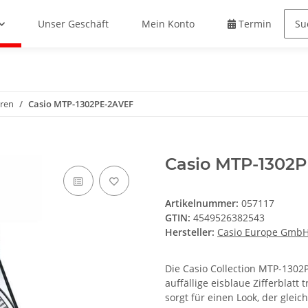
Unser Geschäft
Mein Konto
Termin buche
ren
Casio MTP-1302PE-2AVEF
Casio MTP-1302
Artikelnummer:
057117
GTIN:
4549526382543
Hersteller:
Casio Europe Gmb
Die Casio Collection MTP-1302
auffällige eisblaue Zifferblatt
sorgt für einen Look, der gleic