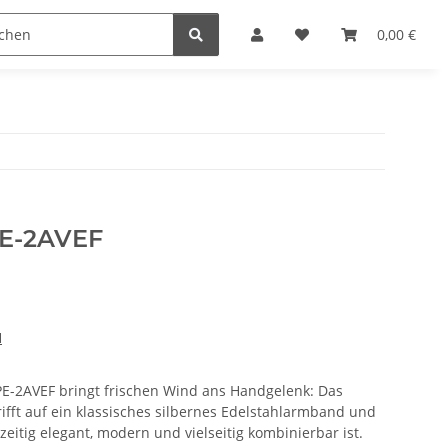
n
0,00 €
PE-2AVEF
H
PE-2AVEF bringt frischen Wind ans Handgelenk: Das
 trifft auf ein klassisches silbernes Edelstahlarmband und
hzeitig elegant, modern und vielseitig kombinierbar ist.