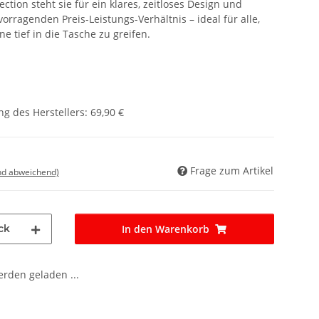
ection steht sie für ein klares, zeitloses Design und
rragenden Preis-Leistungs-Verhältnis – ideal für alle,
hne tief in die Tasche zu greifen.
g des Herstellers
:
69,90 €
Frage zum Artikel
nd abweichend)
ck
In den Warenkorb
den geladen ...