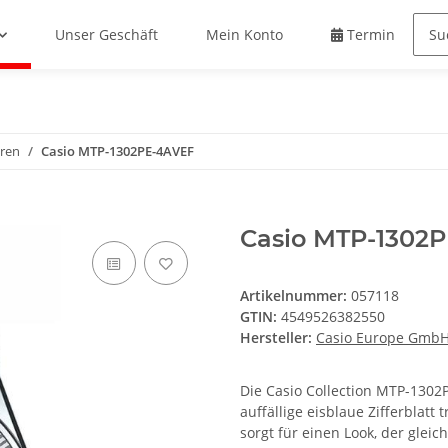
Unser Geschäft
Mein Konto
Termin buche
ren
Casio MTP-1302PE-4AVEF
Casio MTP-1302
Artikelnummer:
057118
GTIN:
4549526382550
Hersteller:
Casio Europe Gmb
Die Casio Collection MTP-1302
auffällige eisblaue Zifferblatt
sorgt für einen Look, der gleic