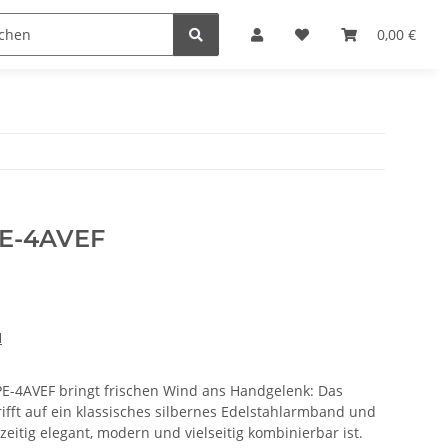
n
0,00 €
PE-4AVEF
H
PE-4AVEF bringt frischen Wind ans Handgelenk: Das
 trifft auf ein klassisches silbernes Edelstahlarmband und
hzeitig elegant, modern und vielseitig kombinierbar ist.