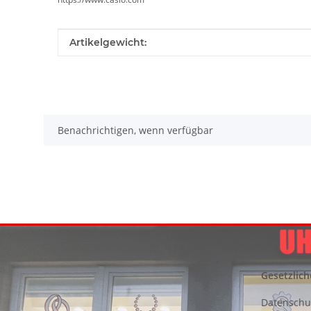
Produkteigenschaft
Wert
Artikelgewicht:
Benachrichtigen, wenn verfügbar
Gesetzlich
Datenschu