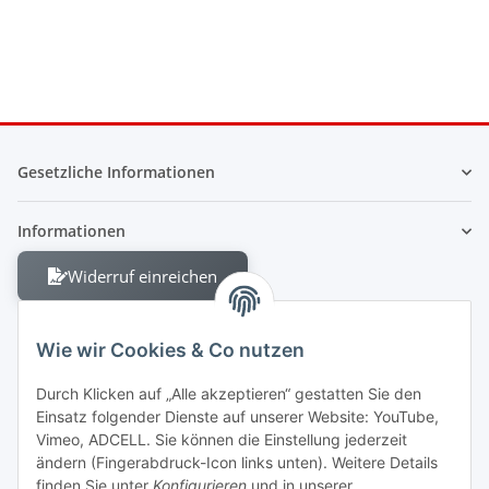
Gesetzliche Informationen
Informationen
Widerruf einreichen
Wie wir Cookies & Co nutzen
Durch Klicken auf „Alle akzeptieren“ gestatten Sie den
Einsatz folgender Dienste auf unserer Website: YouTube,
Berliner Allee 38
Vimeo, ADCELL. Sie können die Einstellung jederzeit
13088 Berlin
ändern (Fingerabdruck-Icon links unten). Weitere Details
finden Sie unter
Konfigurieren
und in unserer