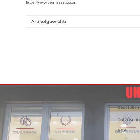
https://www.thomassabo.com
Produkteigenschaft
Wert
Artikelgewicht:
Gesetzlich
Datenschu
AGB