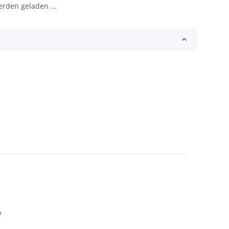
den geladen ...
7