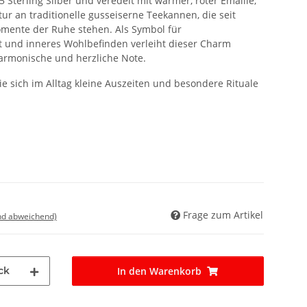
 Sterling Silber und veredelt mit warmer, roter Emaille,
tur an traditionelle gusseiserne Teekannen, die seit
mente der Ruhe stehen. Als Symbol für
t und inneres Wohlbefinden verleiht dieser Charm
armonische und herzliche Note.
 die sich im Alltag kleine Auszeiten und besondere Rituale
Frage zum Artikel
nd abweichend)
ck
In den Warenkorb