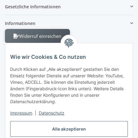
Gesetzliche Informationen
Informationen
Widerruf einreichen
Wie wir Cookies & Co nutzen
Durch Klicken auf „Alle akzeptieren“ gestatten Sie den
Einsatz folgender Dienste auf unserer Website: YouTube,
Berliner Allee 38
Vimeo, ADCELL. Sie können die Einstellung jederzeit
13088 Berlin
ändern (Fingerabdruck-Icon links unten). Weitere Details
finden Sie unter
Konfigurieren
und in unserer
Shop +49 30 4280 2070
Datenschutzerklärung
.
Fax +49 30 4280 2071
Impressum
|
Datenschutz
Alle akzeptieren