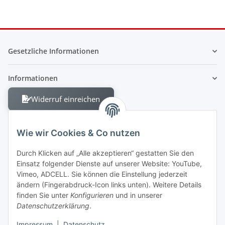
Gesetzliche Informationen
Informationen
Widerruf einreichen
Wie wir Cookies & Co nutzen
Durch Klicken auf „Alle akzeptieren“ gestatten Sie den
Einsatz folgender Dienste auf unserer Website: YouTube,
Berliner Allee 38
Vimeo, ADCELL. Sie können die Einstellung jederzeit
13088 Berlin
ändern (Fingerabdruck-Icon links unten). Weitere Details
finden Sie unter
Konfigurieren
und in unserer
Shop +49 30 4280 2070
Datenschutzerklärung
.
Fax +49 30 4280 2071
Impressum
|
Datenschutz