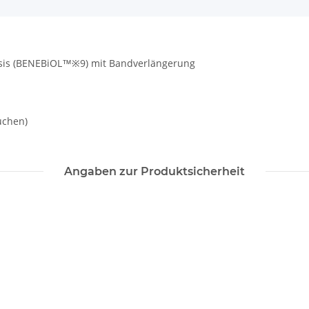
asis (BENEBiOL™※9) mit Bandverlängerung
uchen)
Angaben zur Produktsicherheit