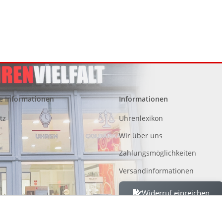
e Informationen
Informationen
tz
Uhrenlexikon
Wir über uns
Zahlungsmöglichkeiten
Versandinformationen
m
Widerruf einreichen
 von Altgeräten, Batterien und