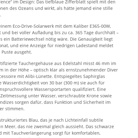
nce“ im Design: Das tiefblaue Zifferblatt spielt mit den
en des Ozeans und wirkt, als hätte jemand eine stille
.
einem Eco‑Drive-Solarwerk mit dem Kaliber E365‑00W,
t und bei voller Aufladung bis zu ca. 365 Tage durchhält –
ss ein Batteriewechsel nötig wäre. Die Genauigkeit liegt
nat, und eine Anzeige für niedrigen Ladestand meldet
e Puste ausgeht.
rtifizierte Tauchergehäuse aus Edelstahl misst 46 mm im
 in der Höhe – optisch klar als ernstzunehmender Diver
essoire mit Alibi-Lünette. Entspiegeltes Saphirglas
e Wasserdichtigkeit von 30 bar (300 m) sie auch für
spruchsvollere Wassersportarten qualifiziert. Eine
r Zeitmessung unter Wasser, verschraubte Krone sowie
Indizes sorgen dafür, dass Funktion und Sicherheit im
ier stimmen.
 strukturiertes Blau, das je nach Lichteinfall subtile
in Meer, das nie zweimal gleich aussieht. Das schwarze
it Tauchverlängerung sorgt für komfortablen,