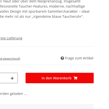
 der Haut oder über dem Neoprenanzug. Insgesamt
fessionelle Taucher-Features, moderne, nachhaltige
volles Design mit spürbarem Sammlercharakter – ideal
, die mehr ist als nur „irgendeine blaue Taucheruhr“.
reie Lieferung
Frage zum Artikel
nd abweichend)
In den Warenkorb
den geladen ...