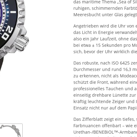
das maritime Thema „Sea of Sile
ruhigen, schimmernden Farbtön
Meeresbucht unter Glas gelegt
Angetrieben wird die Uhr von 
das Licht in Energie verwandel
also ein Jahr Laufzeit, ohne da
bei etwa ± 15 Sekunden pro Mo
sich, bevor der Uhr wirklich di
Das robuste, nach ISO 6425 ze
Durchmesser und rund 16,3 mm
zu erkennen, nicht als Modeacc
schützt die Front, während ein
professionelles Tauchen und an
einseitig drehbare Lünette zu
kräftig leuchtende Zeiger und 
Einsatz nicht nur auf dem Pap
Das Zifferblatt zeigt ein tiefes,
Farbnuancen offenbart – wie e
Urethan-/BENEBiOL™-Armband m