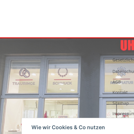
Gesetzlich
Datenschu
AGB
Kontakt
Sitemap
Impressu
Entsorgung
Wie wir Cookies & Co nutzen
Akkus