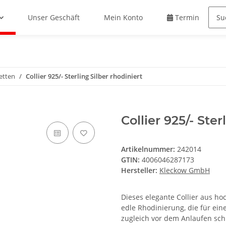
Unser Geschäft
Mein Konto
Termin buche
etten
Collier 925/- Sterling Silber rhodiniert
Collier 925/- Ster
Artikelnummer:
242014
GTIN:
4006046287173
Hersteller:
Kleckow GmbH
Dieses elegante Collier aus ho
edle Rhodinierung, die für ei
zugleich vor dem Anlaufen schü