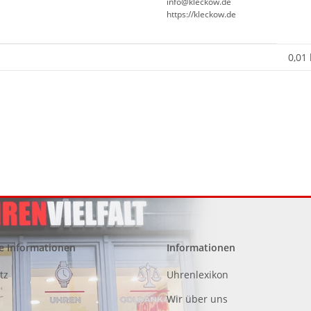
info@kleckow.de
https://kleckow.de
0,01
e Informationen
Informationen
tz
Uhrenlexikon
Wir über uns