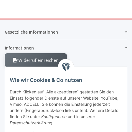
Gesetzliche Informationen
Informationen
Widerruf einreichen
Wie wir Cookies & Co nutzen
Durch Klicken auf „Alle akzeptieren“ gestatten Sie den
Einsatz folgender Dienste auf unserer Website: YouTube,
Berliner Allee 38
Vimeo, ADCELL. Sie können die Einstellung jederzeit
13088 Berlin
ändern (Fingerabdruck-Icon links unten). Weitere Details
finden Sie unter
Konfigurieren
und in unserer
Shop +49 30 4280 2070
Datenschutzerklärung
.
Fax +49 30 4280 2071