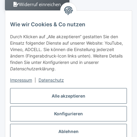
Widerruf einreichen
Wie wir Cookies & Co nutzen
Durch Klicken auf „Alle akzeptieren“ gestatten Sie den
Einsatz folgender Dienste auf unserer Website: YouTube,
Berliner Allee 38
Vimeo, ADCELL. Sie können die Einstellung jederzeit
13088 Berlin
ändern (Fingerabdruck-Icon links unten). Weitere Details
finden Sie unter
Konfigurieren
und in unserer
Shop +49 30 4280 2070
Datenschutzerklärung
.
Fax +49 30 4280 2071
Impressum
|
Datenschutz
Alle akzeptieren
Konfigurieren
Ablehnen
* Alle Preise inkl. gesetzlicher USt., zzgl.
Versand