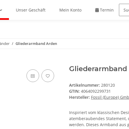
Unser Geschäft
Mein Konto
Termin buche
änder
Gliederarmband Arden
Gliederarmband
Artikelnummer:
280120
GTIN:
4064092299731
Hersteller:
Fossil (Europe) Gm
Inspiriert vom klassischen De
atemberaubendes Statement, da
werden. Dieses Armband aus g