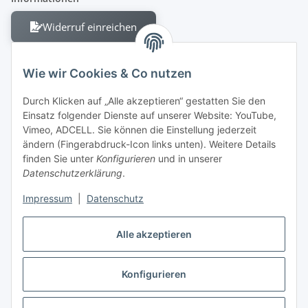
Widerruf einreichen
Wie wir Cookies & Co nutzen
Durch Klicken auf „Alle akzeptieren“ gestatten Sie den
Einsatz folgender Dienste auf unserer Website: YouTube,
Berliner Allee 38
Vimeo, ADCELL. Sie können die Einstellung jederzeit
13088 Berlin
ändern (Fingerabdruck-Icon links unten). Weitere Details
finden Sie unter
Konfigurieren
und in unserer
Shop +49 30 4280 2070
Datenschutzerklärung
.
Fax +49 30 4280 2071
Impressum
|
Datenschutz
Alle akzeptieren
Konfigurieren