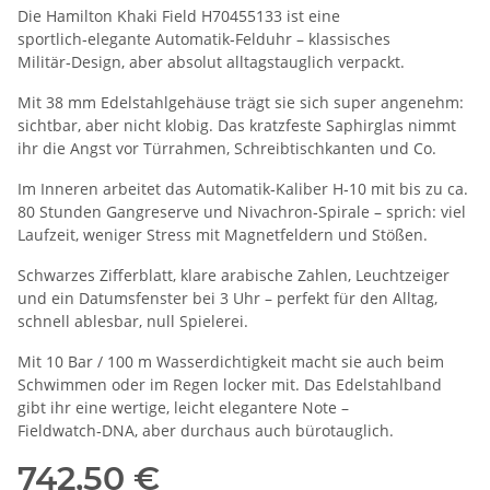
Die Hamilton Khaki Field H70455133 ist eine
sportlich‑elegante Automatik‑Felduhr – klassisches
Militär‑Design, aber absolut alltagstauglich verpackt.
Mit 38 mm Edelstahlgehäuse trägt sie sich super angenehm:
sichtbar, aber nicht klobig. Das kratzfeste Saphirglas nimmt
ihr die Angst vor Türrahmen, Schreibtischkanten und Co.
Im Inneren arbeitet das Automatik‑Kaliber H‑10 mit bis zu ca.
80 Stunden Gangreserve und Nivachron‑Spirale – sprich: viel
Laufzeit, weniger Stress mit Magnetfeldern und Stößen.
Schwarzes Zifferblatt, klare arabische Zahlen, Leuchtzeiger
und ein Datumsfenster bei 3 Uhr – perfekt für den Alltag,
schnell ablesbar, null Spielerei.
Mit 10 Bar / 100 m Wasserdichtigkeit macht sie auch beim
Schwimmen oder im Regen locker mit. Das Edelstahlband
gibt ihr eine wertige, leicht elegantere Note –
Fieldwatch‑DNA, aber durchaus auch bürotauglich.
742,50 €