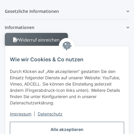
Gesetzliche Informationen
Informationen
Widerruf einreichen
Wie wir Cookies & Co nutzen
Durch Klicken auf „Alle akzeptieren“ gestatten Sie den
Einsatz folgender Dienste auf unserer Website: YouTube,
Berliner Allee 38
Vimeo, ADCELL. Sie können die Einstellung jederzeit
13088 Berlin
ändern (Fingerabdruck-Icon links unten). Weitere Details
finden Sie unter
Konfigurieren
und in unserer
Shop +49 30 4280 2070
Datenschutzerklärung
.
Fax +49 30 4280 2071
Impressum
|
Datenschutz
Alle akzeptieren