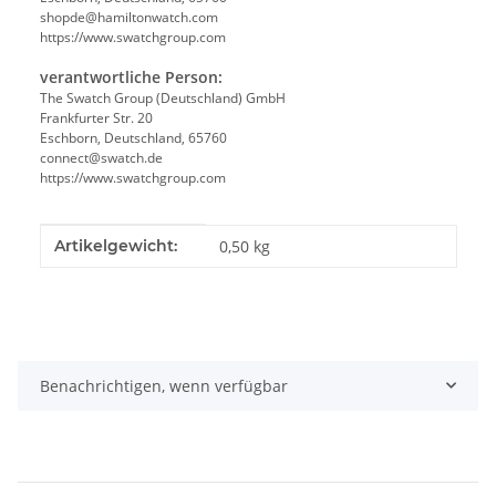
shopde@hamiltonwatch.com
https://www.swatchgroup.com
verantwortliche Person:
The Swatch Group (Deutschland) GmbH
Frankfurter Str. 20
Eschborn, Deutschland, 65760
connect@swatch.de
https://www.swatchgroup.com
Produkteigenschaft
Wert
Artikelgewicht:
0,50
kg
Benachrichtigen, wenn verfügbar