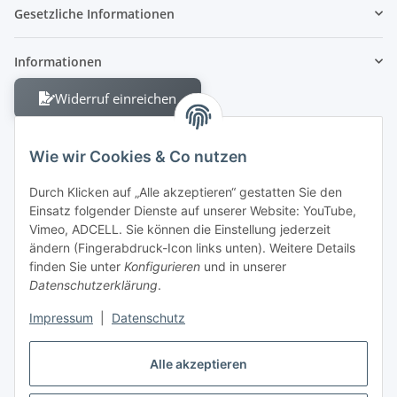
Gesetzliche Informationen
Informationen
Widerruf einreichen
Wie wir Cookies & Co nutzen
Durch Klicken auf „Alle akzeptieren“ gestatten Sie den
Einsatz folgender Dienste auf unserer Website: YouTube,
Berliner Allee 38
Vimeo, ADCELL. Sie können die Einstellung jederzeit
13088 Berlin
ändern (Fingerabdruck-Icon links unten). Weitere Details
finden Sie unter
Konfigurieren
und in unserer
Shop +49 30 4280 2070
Datenschutzerklärung
.
Fax +49 30 4280 2071
Impressum
|
Datenschutz
Alle akzeptieren