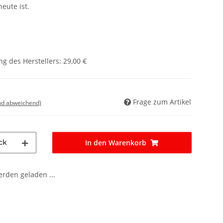
eute ist.
g des Herstellers
:
29,00 €
Frage zum Artikel
nd abweichend)
ck
In den Warenkorb
den geladen ...