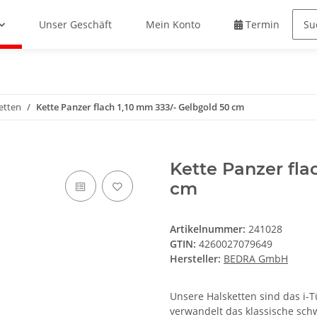
Unser Geschäft
Mein Konto
Termin buche
etten
Kette Panzer flach 1,10 mm 333/- Gelbgold 50 cm
Kette Panzer fla
cm
Artikelnummer:
241028
GTIN:
4260027079649
Hersteller:
BEDRA GmbH
Unsere Halsketten sind das i-T
verwandelt das klassische sch