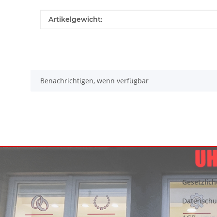
Produkteigenschaft
Wert
Artikelgewicht:
Benachrichtigen, wenn verfügbar
Gesetzlich
Datenschu