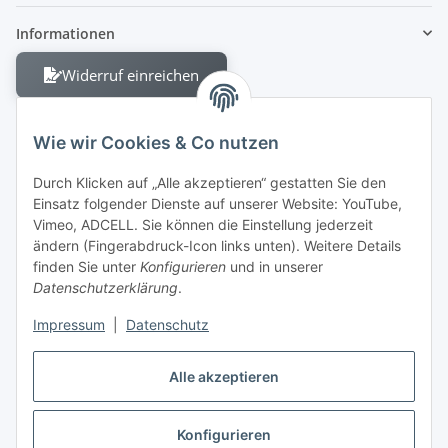
Informationen
Widerruf einreichen
Wie wir Cookies & Co nutzen
Durch Klicken auf „Alle akzeptieren“ gestatten Sie den
Einsatz folgender Dienste auf unserer Website: YouTube,
Berliner Allee 38
Vimeo, ADCELL. Sie können die Einstellung jederzeit
13088 Berlin
ändern (Fingerabdruck-Icon links unten). Weitere Details
finden Sie unter
Konfigurieren
und in unserer
Shop +49 30 4280 2070
Datenschutzerklärung
.
Fax +49 30 4280 2071
Impressum
|
Datenschutz
Alle akzeptieren
Konfigurieren