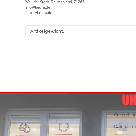
Weil der Stadt, Deutschland, 71263
info@bedra.de
https://bedra.de
Produkteigenschaft
Wert
Artikelgewicht:
Gesetzlich
Datenschu