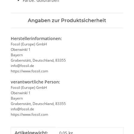
Farbe: Goldfarben
Angaben zur Produktsicherheit
Herstellerinformationen:
Fossil (Europe) GmbH
Oberwinkl 1
Bayern
Grabenstätt, Deutschland, 83355
info@fossil.de
https://www.fossil.com
verantwortliche Person:
Fossil (Europe) GmbH
Oberwinkl 1
Bayern
Grabenstätt, Deutschland, 83355
info@fossil.de
https://www.fossil.com
Produkteigenschaft
Wert
Artikelgewicht:
0,05
kg