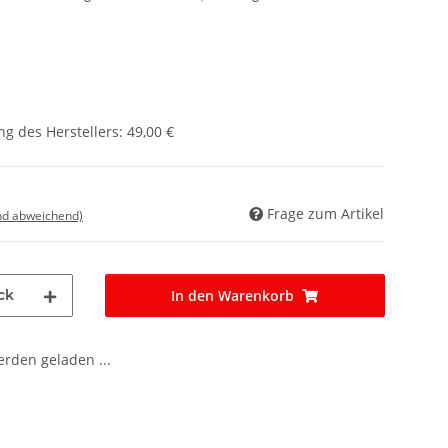
g des Herstellers
:
49,00 €
Frage zum Artikel
nd abweichend)
ck
In den Warenkorb
den geladen ...