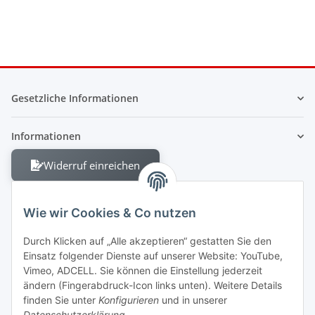
Gesetzliche Informationen
Informationen
Widerruf einreichen
Wie wir Cookies & Co nutzen
Durch Klicken auf „Alle akzeptieren“ gestatten Sie den
Einsatz folgender Dienste auf unserer Website: YouTube,
Berliner Allee 38
Vimeo, ADCELL. Sie können die Einstellung jederzeit
13088 Berlin
ändern (Fingerabdruck-Icon links unten). Weitere Details
finden Sie unter
Konfigurieren
und in unserer
Shop +49 30 4280 2070
Datenschutzerklärung
.