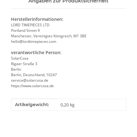
Angaben zur Produktsicherheit
Herstellerinformationen:
LORD TIMEPIECES LTD
Portland Street 9
Manchester, Vereinigtes Königreich, M1 3BE
hello@lordtimepieces.com
verantwortliche Person:
SolarCosa
Rigaer Straße 3
Berlin
Berlin, Deutschland, 10247
service@solarcosa.de
https://www.solarcosa.de
Produkteigenschaft
Wert
Artikelgewicht:
0,20
kg