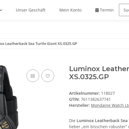
Unser Geschäft
Mein Konto
Termin buche
ox Leatherback Sea Turtle Giant XS.0325.GP
Luminox Leather
XS.0325.GP
Artikelnummer:
118027
GTIN:
7611382637741
Hersteller:
Mondaine Watch Lt
Die
Luminox Leatherback Sea 
lieber „ein bisschen robuster“ u