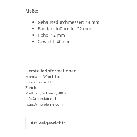
Maße:
Gehäusedurchmesser: 44 mm
Bandanstoßbreite: 22 mm
Höhe: 12 mm
Gewicht: 40 mm
Herstellerinformationen:
Mondaine Watch Ltd.
Etzelstrasse 27
Zürich
Pfäffikon, Schweiz, 8808
info@mondaine.ch
https://mondaine.com
Produkteigenschaft
Wert
Artikelgewicht: