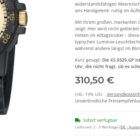
widerstandsfähigen Meeresschi
ans Handgelenk: ruhig im Auftri
Mit ihrem großen, markanten 
zeigt: Hier wird nicht geklecke
mitten im Alltagstrubel – dies
typischen Luminox-Leuchttechn
während andere längst im Blin
Kurz gesagt:
Die XS.0325.GP is
Uhr, die nicht fragt, ob es sc
310,50 €
inkl. 19% USt. ,
Versandkostenf
Unverbindliche Preisempfehlun
Sofort verfügbar
Lieferzeit:
2 - 3 Werktage
(DE - Ausla