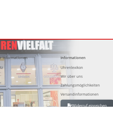
e Informationen
Informationen
tz
Uhrenlexikon
Wir über uns
Zahlungsmöglichkeiten
Versandinformationen
m
Widerruf einreichen
 von Altgeräten, Batterien und