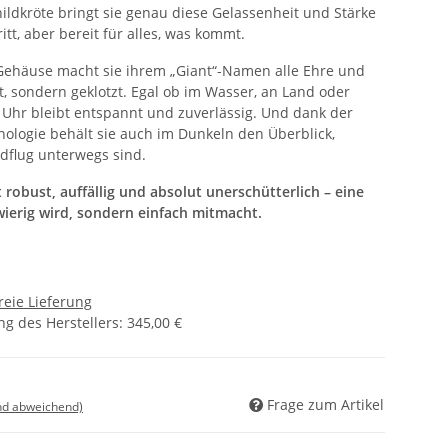
ldkröte bringt sie genau diese Gelassenheit und Stärke
tt, aber bereit für alles, was kommt.
Gehäuse macht sie ihrem „Giant“-Namen alle Ehre und
rt, sondern geklotzt. Egal ob im Wasser, an Land oder
e Uhr bleibt entspannt und zuverlässig. Und dank der
ologie behält sie auch im Dunkeln den Überblick,
dflug unterwegs sind.
t robust, auffällig und absolut unerschütterlich – eine
hwierig wird, sondern einfach mitmacht.
reie Lieferung
g des Herstellers
:
345,00 €
Frage zum Artikel
nd abweichend)