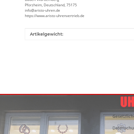
Pforzheim, Deutschland, 75175
info@aristo-uhren.de
https://www.aristo-uhrenvertrieb.de
Produkteigenschaft
Wert
Artikelgewicht:
Gesetzlich
Datenschu