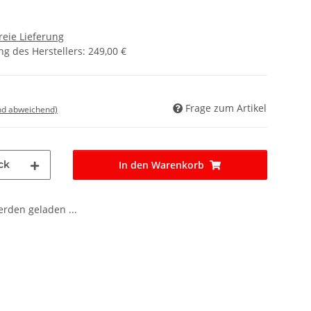
reie Lieferung
g des Herstellers
:
249,00 €
Frage zum Artikel
nd abweichend)
ck
In den Warenkorb
den geladen ...