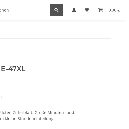
n
0,00 €
ME-47XL
bH
iloten-Zifferblatt. Große Minuten- und
m kleine Stundeneinteilung.